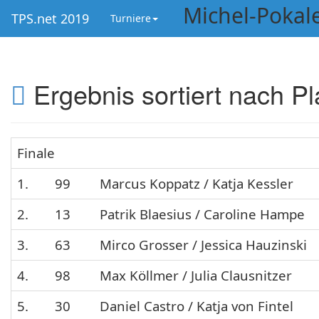
Michel-Pokal
TPS.net 2019
Turniere
Ergebnis sortiert nach Pl
Finale
1.
99
Marcus Koppatz / Katja Kessler
2.
13
Patrik Blaesius / Caroline Hampe
3.
63
Mirco Grosser / Jessica Hauzinski
4.
98
Max Köllmer / Julia Clausnitzer
5.
30
Daniel Castro / Katja von Fintel