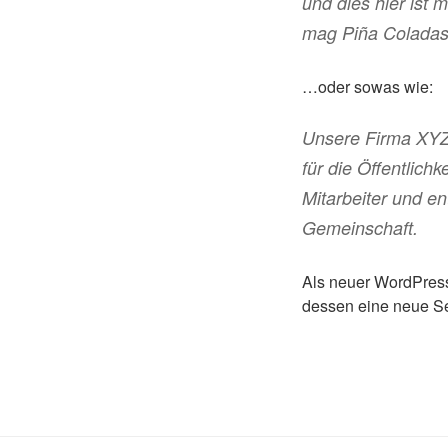
und dies hier ist
mag Piña Coladas
…oder sowas wie:
Unsere Firma XYZ
für die Öffentlich
Mitarbeiter und e
Gemeinschaft.
Als neuer WordPress
dessen eine neue Sei