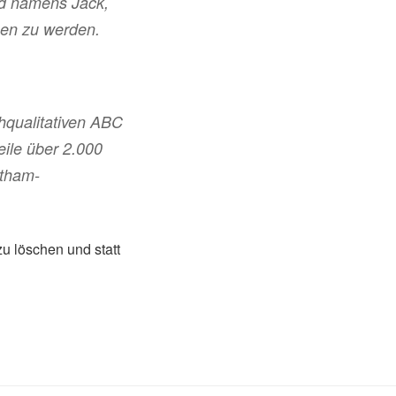
und namens Jack,
sen zu werden.
hqualitativen ABC
eile über 2.000
otham-
zu löschen und statt