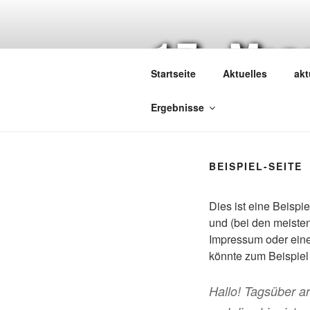
Zum
Inhalt
17. Mi
springen
Startseite
Aktuelles
akt
7/8. März 2026
Ergebnisse
BEISPIEL-SEITE
Dies ist eine Beispie
und (bei den meisten
Impressum oder einer
könnte zum Beispiel
Hallo! Tagsüber ar