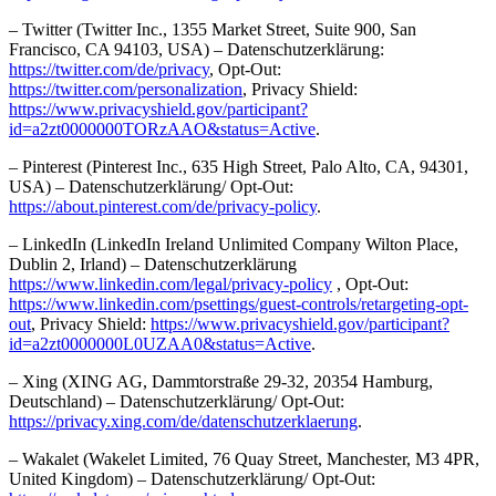
– Twitter (Twitter Inc., 1355 Market Street, Suite 900, San
Francisco, CA 94103, USA) – Datenschutzerklärung:
https://twitter.com/de/privacy
, Opt-Out:
https://twitter.com/personalization
, Privacy Shield:
https://www.privacyshield.gov/participant?
id=a2zt0000000TORzAAO&status=Active
.
– Pinterest (Pinterest Inc., 635 High Street, Palo Alto, CA, 94301,
USA) – Datenschutzerklärung/ Opt-Out:
https://about.pinterest.com/de/privacy-policy
.
– LinkedIn (LinkedIn Ireland Unlimited Company Wilton Place,
Dublin 2, Irland) – Datenschutzerklärung
https://www.linkedin.com/legal/privacy-policy
, Opt-Out:
https://www.linkedin.com/psettings/guest-controls/retargeting-opt-
out
, Privacy Shield:
https://www.privacyshield.gov/participant?
id=a2zt0000000L0UZAA0&status=Active
.
– Xing (XING AG, Dammtorstraße 29-32, 20354 Hamburg,
Deutschland) – Datenschutzerklärung/ Opt-Out:
https://privacy.xing.com/de/datenschutzerklaerung
.
– Wakalet (Wakelet Limited, 76 Quay Street, Manchester, M3 4PR,
United Kingdom) – Datenschutzerklärung/ Opt-Out: