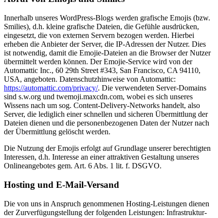
Innerhalb unseres WordPress-Blogs werden grafische Emojis (bzw.
Smilies), d.h. kleine grafische Dateien, die Gefühle ausdrücken,
eingesetzt, die von externen Servern bezogen werden. Hierbei
erheben die Anbieter der Server, die IP-Adressen der Nutzer. Dies
ist notwendig, damit die Emojie-Dateien an die Browser der Nutzer
übermittelt werden können. Der Emojie-Service wird von der
Automattic Inc., 60 29th Street #343, San Francisco, CA 94110,
USA, angeboten. Datenschutzhinweise von Automattic:
https://automattic.com/privacy/
. Die verwendeten Server-Domains
sind s.w.org und twemoji.maxcdn.com, wobei es sich unseres
Wissens nach um sog. Content-Delivery-Networks handelt, also
Server, die lediglich einer schnellen und sicheren Übermittlung der
Dateien dienen und die personenbezogenen Daten der Nutzer nach
der Übermittlung gelöscht werden.
Die Nutzung der Emojis erfolgt auf Grundlage unserer berechtigten
Interessen, d.h. Interesse an einer attraktiven Gestaltung unseres
Onlineangebotes gem. Art. 6 Abs. 1 lit. f. DSGVO.
Hosting und E-Mail-Versand
Die von uns in Anspruch genommenen Hosting-Leistungen dienen
der Zurverfügungstellung der folgenden Leistungen: Infrastruktur-