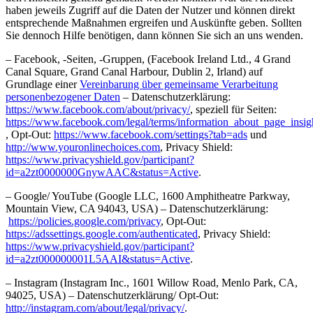
haben jeweils Zugriff auf die Daten der Nutzer und können direkt
entsprechende Maßnahmen ergreifen und Auskünfte geben. Sollten
Sie dennoch Hilfe benötigen, dann können Sie sich an uns wenden.
– Facebook, -Seiten, -Gruppen, (Facebook Ireland Ltd., 4 Grand
Canal Square, Grand Canal Harbour, Dublin 2, Irland) auf
Grundlage einer
Vereinbarung über gemeinsame Verarbeitung
personenbezogener Daten
– Datenschutzerklärung:
https://www.facebook.com/about/privacy/
, speziell für Seiten:
https://www.facebook.com/legal/terms/information_about_page_insig
, Opt-Out:
https://www.facebook.com/settings?tab=ads
und
http://www.youronlinechoices.com
, Privacy Shield:
https://www.privacyshield.gov/participant?
id=a2zt0000000GnywAAC&status=Active
.
– Google/ YouTube (Google LLC, 1600 Amphitheatre Parkway,
Mountain View, CA 94043, USA) – Datenschutzerklärung:
https://policies.google.com/privacy
, Opt-Out:
https://adssettings.google.com/authenticated
, Privacy Shield:
https://www.privacyshield.gov/participant?
id=a2zt000000001L5AAI&status=Active
.
– Instagram (Instagram Inc., 1601 Willow Road, Menlo Park, CA,
94025, USA) – Datenschutzerklärung/ Opt-Out:
http://instagram.com/about/legal/privacy/
.