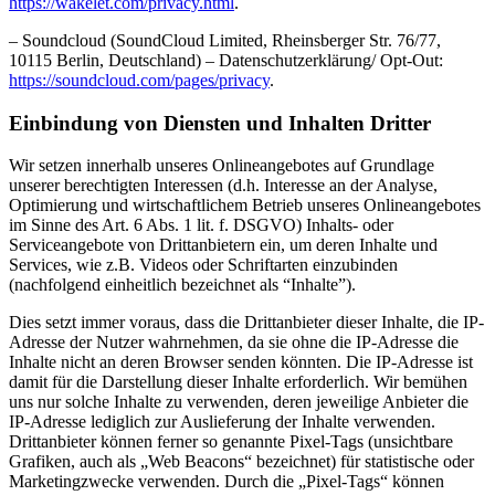
https://wakelet.com/privacy.html
.
– Soundcloud (SoundCloud Limited, Rheinsberger Str. 76/77,
10115 Berlin, Deutschland) – Datenschutzerklärung/ Opt-Out:
https://soundcloud.com/pages/privacy
.
Einbindung von Diensten und Inhalten Dritter
Wir setzen innerhalb unseres Onlineangebotes auf Grundlage
unserer berechtigten Interessen (d.h. Interesse an der Analyse,
Optimierung und wirtschaftlichem Betrieb unseres Onlineangebotes
im Sinne des Art. 6 Abs. 1 lit. f. DSGVO) Inhalts- oder
Serviceangebote von Drittanbietern ein, um deren Inhalte und
Services, wie z.B. Videos oder Schriftarten einzubinden
(nachfolgend einheitlich bezeichnet als “Inhalte”).
Dies setzt immer voraus, dass die Drittanbieter dieser Inhalte, die IP-
Adresse der Nutzer wahrnehmen, da sie ohne die IP-Adresse die
Inhalte nicht an deren Browser senden könnten. Die IP-Adresse ist
damit für die Darstellung dieser Inhalte erforderlich. Wir bemühen
uns nur solche Inhalte zu verwenden, deren jeweilige Anbieter die
IP-Adresse lediglich zur Auslieferung der Inhalte verwenden.
Drittanbieter können ferner so genannte Pixel-Tags (unsichtbare
Grafiken, auch als „Web Beacons“ bezeichnet) für statistische oder
Marketingzwecke verwenden. Durch die „Pixel-Tags“ können