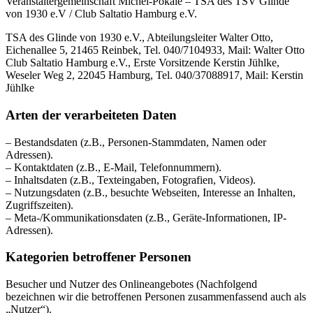
Veranstaltergemeinschaft Michel-Pokale – TSA des TSV Glinde
von 1930 e.V / Club Saltatio Hamburg e.V.
TSA des Glinde von 1930 e.V., Abteilungsleiter Walter Otto,
Eichenallee 5, 21465 Reinbek, Tel. 040/7104933, Mail: Walter Otto
Club Saltatio Hamburg e.V., Erste Vorsitzende Kerstin Jühlke,
Weseler Weg 2, 22045 Hamburg, Tel. 040/37088917, Mail: Kerstin
Jühlke
Arten der verarbeiteten Daten
– Bestandsdaten (z.B., Personen-Stammdaten, Namen oder
Adressen).
– Kontaktdaten (z.B., E-Mail, Telefonnummern).
– Inhaltsdaten (z.B., Texteingaben, Fotografien, Videos).
– Nutzungsdaten (z.B., besuchte Webseiten, Interesse an Inhalten,
Zugriffszeiten).
– Meta-/Kommunikationsdaten (z.B., Geräte-Informationen, IP-
Adressen).
Kategorien betroffener Personen
Besucher und Nutzer des Onlineangebotes (Nachfolgend
bezeichnen wir die betroffenen Personen zusammenfassend auch als
„Nutzer“).